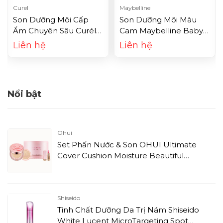
Curel
Maybelline
Son Dưỡng Môi Cấp
Son Dưỡng Môi Màu
Ẩm Chuyên Sâu Curél
Cam Maybelline Baby
Intensive Moisture Care
Lips Color Changing Lip
Liên hệ
Liên hệ
Moisture Lip Care
Balm - Peach Bloom
Cream - Có Màu (4.2g)
(1.7g)
Nổi bật
Ohui
Set Phấn Nước & Son OHUI Ultimate
Cover Cushion Moisture Beautiful
Journey 01
Shiseido
Tinh Chất Dưỡng Da Trị Nám Shiseido
White Lucent MicroTargeting Spot