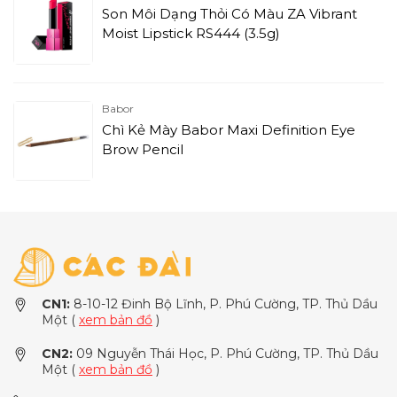
Son Môi Dạng Thỏi Có Màu ZA Vibrant
Moist Lipstick RS444 (3.5g)
Babor
Chì Kẻ Mày Babor Maxi Definition Eye
Brow Pencil
CN1:
8-10-12 Đinh Bộ Lĩnh, P. Phú Cường, TP. Thủ Dầu
Một (
xem bản đồ
)
CN2:
09 Nguyễn Thái Học, P. Phú Cường, TP. Thủ Dầu
Một (
xem bản đồ
)