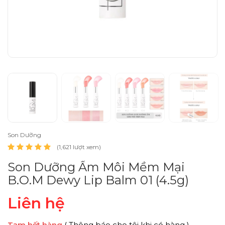
Son Dưỡng
(1,621 lượt xem)
Son Dưỡng Ẩm Môi Mềm Mại
B.O.M Dewy Lip Balm 01 (4.5g)
Liên hệ
Tạm hết hàng
( Thông báo cho tôi khi có hàng )