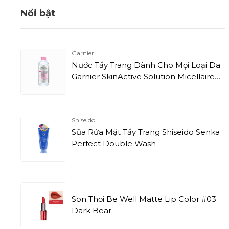
Nổi bật
Garnier
Nước Tẩy Trang Dành Cho Mọi Loại Da
Garnier SkinActive Solution Micellaire
Cleansing Water (400ml)
Shiseido
Sữa Rửa Mặt Tẩy Trang Shiseido Senka
Perfect Double Wash
Son Thỏi Be Well Matte Lip Color #03
Dark Bear