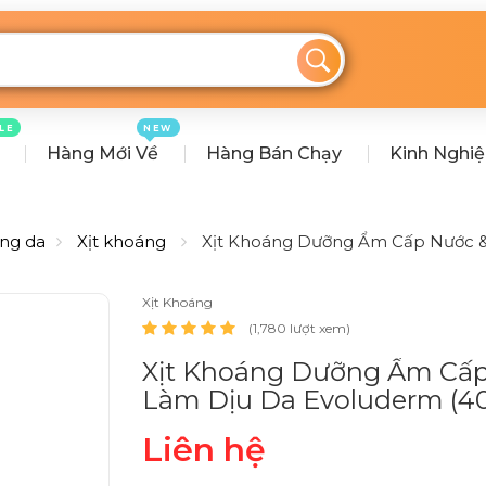
LE
NEW
Hàng Mới Về
Hàng Bán Chạy
Kinh Nghi
ng da
Xịt khoáng
Xịt Khoáng Dưỡng Ẩm Cấp Nước &
Xịt Khoáng
(1,780 lượt xem)
Xịt Khoáng Dưỡng Ẩm Cấp
Làm Dịu Da Evoluderm (4
Liên hệ