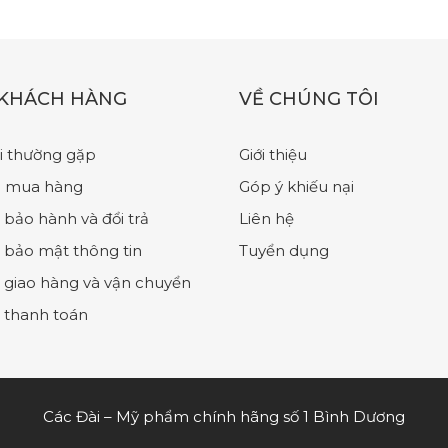
 KHÁCH HÀNG
VỀ CHÚNG TÔI
i thường gặp
Giới thiệu
 mua hàng
Góp ý khiếu nại
 bảo hành và đổi trả
Liên hệ
 bảo mật thông tin
Tuyển dụng
 giao hàng và vận chuyển
 thanh toán
Các Đài – Mỹ phẩm chính hãng số 1 Bình Dương