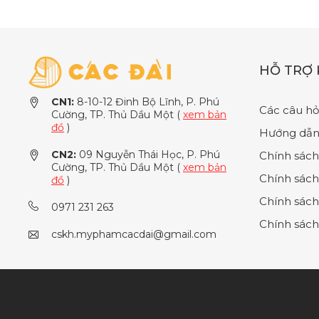
HỖ TRỢ
CN1:
8-10-12 Đinh Bộ Lĩnh, P. Phú
Các câu hỏ
Cường, TP. Thủ Dầu Một (
xem bản
đồ
)
Hướng dẫn
CN2:
09 Nguyễn Thái Học, P. Phú
Chính sách
Cường, TP. Thủ Dầu Một (
xem bản
Chính sách
đồ
)
Chính sách
0971 231 263
Chính sách
cskh.myphamcacdai@gmail.com