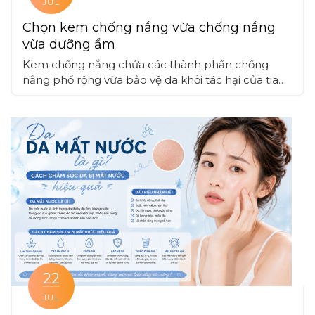
JUL
Chọn kem chống nắng vừa chống nắng
vừa dưỡng ẩm
Kem chống nắng chứa các thành phần chống
nắng phổ rộng vừa bảo vệ da khỏi tác hại của tia
UV mà còn cung cấp dưỡng ẩm, giúp duy trì độ
ẩm tự nhiên với các chất dưỡng ẩm như hyaluronic
acid, glycerin, nhờ vậy da được bảo vệ mà không bị
mất nước
22
JUL