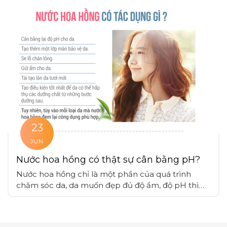
phẩm cần cân nhắc thời điểm thích hợp và liều
lượng vừa phải không gây bí bách cho da
23
JUN
Nước hoa hồng có thật sự cân bằng pH?
Nước hoa hồng chỉ là một phần của quá trình
chăm sóc da, da muốn đẹp đủ độ ẩm, độ pH thì
nên kết hợp các bước skincare theo quy trình và
duy trì thường xuyên, cùng với những chế độ sinh
hoạt phù hợp.