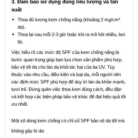
3. Đảm bảo sử dụng đúng liều lượng và tần
suất
Thoa đủ lượng kem chống nắng (khoảng 2 mg/cm²
da).
Thoa lại sau mỗi 2-3 giờ hoặc khi ra mồ hôi nhiều, bơi
lội.
Việc hiểu rõ các mức độ SPF của kem chống nắng là
bước quan trọng giúp bạn lựa chọn sản phẩm phù hợp,
bảo vệ tối đa cho làn da khỏi tác hại của tia UV. Tùy
thuộc vào nhu cầu, điều kiện và loại da, mỗi người nên
xác định mức SPF phù hợp để duy trì làn da khỏe mạnh,
tươi trẻ. Đừng quên việc thoa kem đúng cách, đều đặn
và kết hợp các biện pháp bảo vệ khác để đạt hiệu quả tối
ưu nhất.
Một số dòng kem chống có chỉ số SPF bảo vệ da tốt mà
không gây bí da: