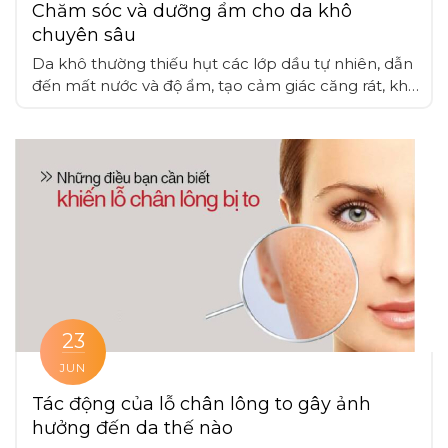
Chăm sóc và dưỡng ẩm cho da khô
chuyên sâu
Da khô thường thiếu hụt các lớp dầu tự nhiên, dẫn
đến mất nước và độ ẩm, tạo cảm giác căng rát, khó
chịu, các thành phần như glycerin, hyaluronic acid,
ceramide có khả năng khóa ẩm, làm hàng rào bảo
vệ cải thiện độ ẩm cho da
23
JUN
Tác động của lỗ chân lông to gây ảnh
hưởng đến da thế nào