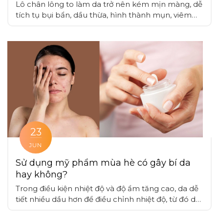
Lô chân lông to làm da trở nên kém mịn màng, dễ
tích tụ bụi bẩn, dầu thừa, hình thành mụn, viêm
nhiễm và mất thẩm mỹ, cần áp dụng các phương
pháp chăm sóc da chuyên sâu để giảm thiểu tình
trạng này, cùng các liệu pháp điều trị da khác
23
JUN
Sử dụng mỹ phẩm mùa hè có gây bí da
hay không?
Trong điều kiện nhiệt độ và độ ẩm tăng cao, da dễ
tiết nhiều dầu hơn để điều chỉnh nhiệt độ, từ đó dễ
tích tụ bụi bẩn, bã nhờn, nên việc sử dụng mỹ