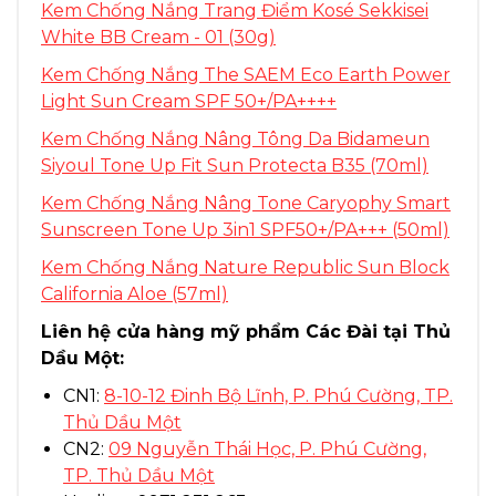
Kem Chống Nắng Trang Điểm Kosé Sekkisei
White BB Cream - 01 (30g)
Kem Chống Nắng The SAEM Eco Earth Power
Light Sun Cream SPF 50+/PA++++
Kem Chống Nắng Nâng Tông Da Bidameun
Siyoul Tone Up Fit Sun Protecta B35 (70ml)
Kem Chống Nắng Nâng Tone Caryophy Smart
Sunscreen Tone Up 3in1 SPF50+/PA+++ (50ml)
Kem Chống Nắng Nature Republic Sun Block
California Aloe (57ml)
Liên hệ cửa hàng mỹ phẩm Các Đài tại Thủ
Dầu Một:
CN1:
8-10-12 Đinh Bộ Lĩnh, P. Phú Cường, TP.
Thủ Dầu Một
CN2:
09 Nguyễn Thái Học, P. Phú Cường,
TP. Thủ Dầu Một