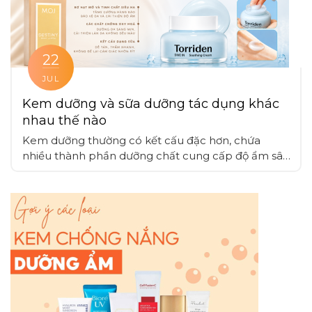
22
JUL
Kem dưỡng và sữa dưỡng tác dụng khác
nhau thế nào
Kem dưỡng thường có kết cấu đặc hơn, chứa
nhiều thành phần dưỡng chất cung cấp độ ẩm sâu
và tạo lớp màng bảo vệ bền vững, sữa dưỡng có
kết cấu nhẹ dạng lỏng hoặc sữa, thấm nhanh vào
da phù hợp cho da dầu, da nhạy cảm hoặc khi
muốn tạo lớp nền nhẹ nhàng