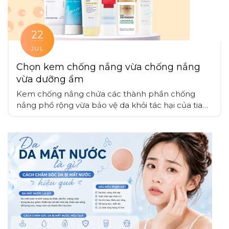
22
JUL
Chọn kem chống nắng vừa chống nắng
vừa dưỡng ẩm
Kem chống nắng chứa các thành phần chống
nắng phổ rộng vừa bảo vệ da khỏi tác hại của tia
UV mà còn cung cấp dưỡng ẩm, giúp duy trì độ
ẩm tự nhiên với các chất dưỡng ẩm như hyaluronic
acid, glycerin, nhờ vậy da được bảo vệ mà không bị
mất nước