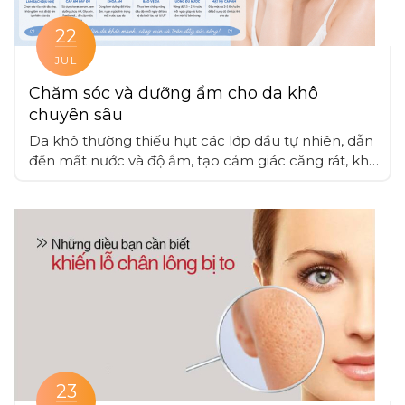
22
JUL
Chăm sóc và dưỡng ẩm cho da khô
chuyên sâu
Da khô thường thiếu hụt các lớp dầu tự nhiên, dẫn
đến mất nước và độ ẩm, tạo cảm giác căng rát, khó
chịu, các thành phần như glycerin, hyaluronic acid,
ceramide có khả năng khóa ẩm, làm hàng rào bảo
vệ cải thiện độ ẩm cho da
23