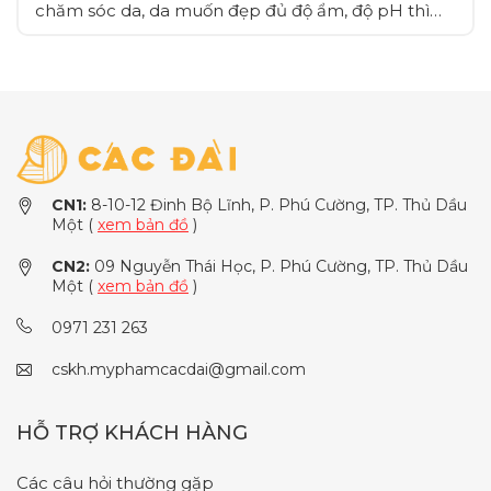
chăm sóc da, da muốn đẹp đủ độ ẩm, độ pH thì
nên kết hợp các bước skincare theo quy trình và
duy trì thường xuyên, cùng với những chế độ sinh
hoạt phù hợp.
CN1:
8-10-12 Đinh Bộ Lĩnh, P. Phú Cường, TP. Thủ Dầu
Một (
xem bản đồ
)
CN2:
09 Nguyễn Thái Học, P. Phú Cường, TP. Thủ Dầu
Một (
xem bản đồ
)
0971 231 263
cskh.myphamcacdai@gmail.com
HỖ TRỢ KHÁCH HÀNG
Các câu hỏi thường gặp