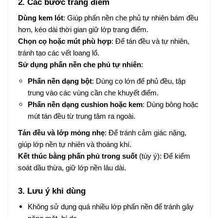
2. Các bước trang điểm
Dùng kem lót
: Giúp phấn nền che phủ tự nhiên bám đều
hơn, kéo dài thời gian giữ lớp trang điểm.
Chọn cọ hoặc mút phù hợp
: Để tán đều và tự nhiên,
tránh tạo các vết loang lổ.
Sử dụng phấn nền che phủ tự nhiên
:
Phấn nền dạng bột
: Dùng cọ lớn để phủ đều, tập
trung vào các vùng cần che khuyết điểm.
Phấn nền dạng cushion hoặc kem
: Dùng bông hoặc
mút tán đều từ trung tâm ra ngoài.
Tán đều và lớp mỏng nhẹ
: Để tránh cảm giác nặng,
giúp lớp nền tự nhiên và thoáng khí.
Kết thúc bằng phấn phủ trong suốt
(tùy ý): Để kiểm
soát dầu thừa, giữ lớp nền lâu dài.
3. Lưu ý khi dùng
Không sử dụng quá nhiều lớp phấn nền để tránh gây