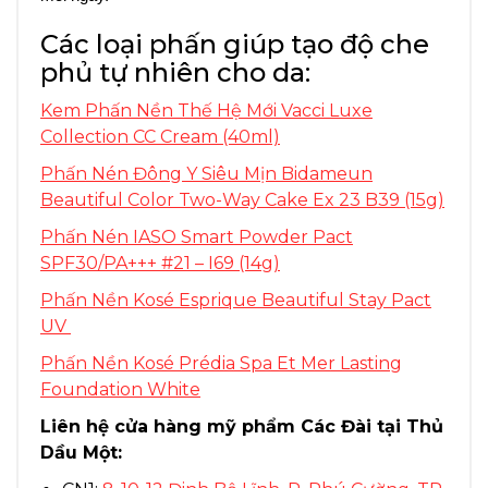
Các loại phấn giúp tạo độ che
phủ tự nhiên cho da:
Kem Phấn Nền Thế Hệ Mới Vacci Luxe
Collection CC Cream (40ml)
Phấn Nén Đông Y Siêu Mịn Bidameun
Beautiful Color Two-Way Cake Ex 23 B39 (15g)
Phấn Nén IASO Smart Powder Pact
SPF30/PA+++ #21 – I69 (14g)
Phấn Nền Kosé Esprique Beautiful Stay Pact
UV
Phấn Nền Kosé Prédia Spa Et Mer Lasting
Foundation White
Liên hệ cửa hàng mỹ phẩm Các Đài tại Thủ
Dầu Một: