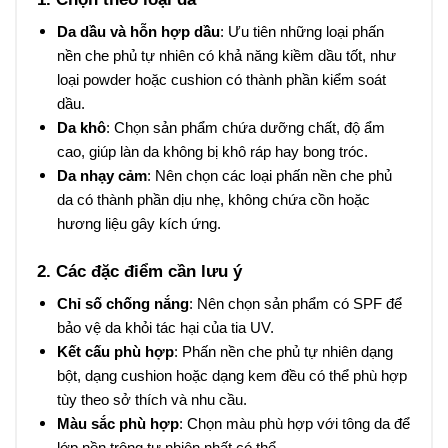
Da dầu và hỗn hợp dầu
: Ưu tiên những loại phấn
nền che phủ tự nhiên có khả năng kiềm dầu tốt, như
loại powder hoặc cushion có thành phần kiểm soát
dầu.
Da khô
: Chọn sản phẩm chứa dưỡng chất, độ ẩm
cao, giúp làn da không bị khô ráp hay bong tróc.
Da nhạy cảm
: Nên chọn các loại phấn nền che phủ
da có thành phần dịu nhẹ, không chứa cồn hoặc
hương liệu gây kích ứng.
2. Các đặc điểm cần lưu ý
Chỉ số chống nắng
: Nên chọn sản phẩm có SPF để
bảo vệ da khỏi tác hại của tia UV.
Kết cấu phù hợp
: Phấn nền che phủ tự nhiên dạng
bột, dạng cushion hoặc dạng kem đều có thể phù hợp
tùy theo sở thích và nhu cầu.
Màu sắc phù hợp
: Chọn màu phù hợp với tông da để
lớp nền trông tự nhiên nhất có thể.