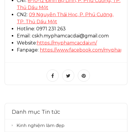
CN1:
8-10-12 Đinh Bộ Lĩnh, P. Phú Cường, TP.
Thủ Dầu Một
CN2:
09 Nguyễn Thái Học, P. Phú Cường,
TP. Thủ Dầu Một
Hotline: 0971 231 263
Email: cskh.myphamcacdai@gmail.com
Website:
https://myphamcacdai.vn/
Fanpage:
https://www.facebook.com/myphamcac
Danh mục Tin tức
Kinh nghiệm làm đẹp