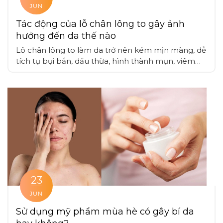
JUN
Tác động của lỗ chân lông to gây ảnh
hưởng đến da thế nào
Lô chân lông to làm da trở nên kém mịn màng, dễ
tích tụ bụi bẩn, dầu thừa, hình thành mụn, viêm
nhiễm và mất thẩm mỹ, cần áp dụng các phương
pháp chăm sóc da chuyên sâu để giảm thiểu tình
trạng này, cùng các liệu pháp điều trị da khác
23
JUN
Sử dụng mỹ phẩm mùa hè có gây bí da