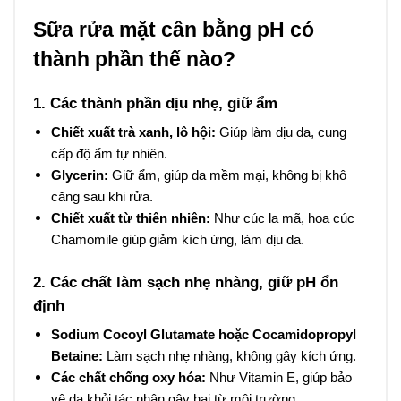
Sữa rửa mặt cân bằng pH có
thành phần thế nào?
1. Các thành phần dịu nhẹ, giữ ẩm
Chiết xuất trà xanh, lô hội:
Giúp làm dịu da, cung
cấp độ ẩm tự nhiên.
Glycerin:
Giữ ẩm, giúp da mềm mại, không bị khô
căng sau khi rửa.
Chiết xuất từ thiên nhiên:
Như cúc la mã, hoa cúc
Chamomile giúp giảm kích ứng, làm dịu da.
2. Các chất làm sạch nhẹ nhàng, giữ pH ổn
định
Sodium Cocoyl Glutamate hoặc Cocamidopropyl
Betaine:
Làm sạch nhẹ nhàng, không gây kích ứng.
Các chất chống oxy hóa:
Như Vitamin E, giúp bảo
vệ da khỏi tác nhân gây hại từ môi trường.