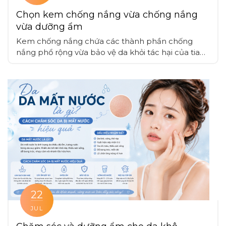
Chọn kem chống nắng vừa chống nắng
vừa dưỡng ẩm
Kem chống nắng chứa các thành phần chống
nắng phổ rộng vừa bảo vệ da khỏi tác hại của tia
UV mà còn cung cấp dưỡng ẩm, giúp duy trì độ
ẩm tự nhiên với các chất dưỡng ẩm như hyaluronic
acid, glycerin, nhờ vậy da được bảo vệ mà không bị
mất nước
22
JUL