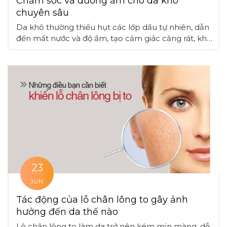
Chăm sóc và dưỡng ẩm cho da khô
chuyên sâu
Da khô thường thiếu hụt các lớp dầu tự nhiên, dẫn
đến mất nước và độ ẩm, tạo cảm giác căng rát, khó
chịu, các thành phần như glycerin, hyaluronic acid,
ceramide có khả năng khóa ẩm, làm hàng rào bảo
vệ cải thiện độ ẩm cho da
23
JUN
Tác động của lỗ chân lông to gây ảnh
hưởng đến da thế nào
Lô chân lông to làm da trở nên kém mịn màng, dễ