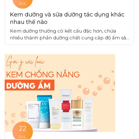
JUL
Kem dưỡng và sữa dưỡng tác dụng khác
nhau thế nào
Kem dưỡng thường có kết cấu đặc hơn, chứa
nhiều thành phần dưỡng chất cung cấp độ ẩm sâu
và tạo lớp màng bảo vệ bền vững, sữa dưỡng có
kết cấu nhẹ dạng lỏng hoặc sữa, thấm nhanh vào
da phù hợp cho da dầu, da nhạy cảm hoặc khi
muốn tạo lớp nền nhẹ nhàng
22
JUL