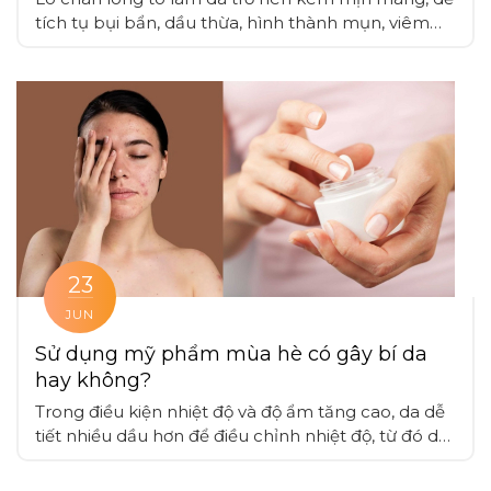
tích tụ bụi bẩn, dầu thừa, hình thành mụn, viêm
nhiễm và mất thẩm mỹ, cần áp dụng các phương
pháp chăm sóc da chuyên sâu để giảm thiểu tình
trạng này, cùng các liệu pháp điều trị da khác
23
JUN
Sử dụng mỹ phẩm mùa hè có gây bí da
hay không?
Trong điều kiện nhiệt độ và độ ẩm tăng cao, da dễ
tiết nhiều dầu hơn để điều chỉnh nhiệt độ, từ đó dễ
tích tụ bụi bẩn, bã nhờn, nên việc sử dụng mỹ
phẩm cần cân nhắc thời điểm thích hợp và liều