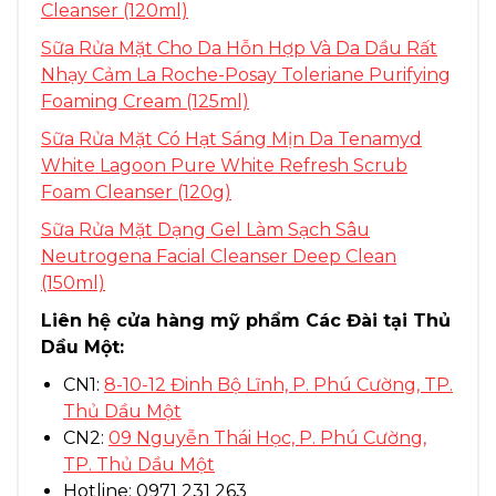
Cleanser (120ml)
Sữa Rửa Mặt Cho Da Hỗn Hợp Và Da Dầu Rất
Nhạy Cảm La Roche-Posay Toleriane Purifying
Foaming Cream (125ml)
Sữa Rửa Mặt Có Hạt Sáng Mịn Da Tenamyd
White Lagoon Pure White Refresh Scrub
Foam Cleanser (120g)
Sữa Rửa Mặt Dạng Gel Làm Sạch Sâu
Neutrogena Facial Cleanser Deep Clean
(150ml)
Liên hệ cửa hàng mỹ phẩm Các Đài tại Thủ
Dầu Một:
CN1:
8-10-12 Đinh Bộ Lĩnh, P. Phú Cường, TP.
Thủ Dầu Một
CN2:
09 Nguyễn Thái Học, P. Phú Cường,
TP. Thủ Dầu Một
Hotline: 0971 231 263