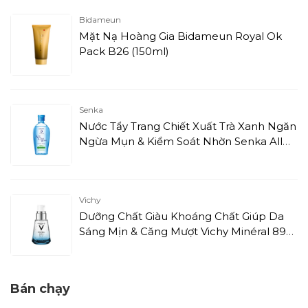
Bidameun
Mặt Nạ Hoàng Gia Bidameun Royal Ok
Pack B26 (150ml)
Senka
Nước Tẩy Trang Chiết Xuất Trà Xanh Ngăn
Ngừa Mụn & Kiểm Soát Nhờn Senka All
Clear Water Fresh Anti Shine (230ml)
Vichy
Dưỡng Chất Giàu Khoáng Chất Giúp Da
Sáng Mịn & Căng Mượt Vichy Minéral 89
(30ml)
Bán chạy