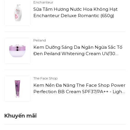
Enchanteur
Sữa Tắm Hương Nước Hoa Không Hạt
Enchanteur Deluxe Romantic (650g)
Peiland
Kem Dưỡng Sáng Da Ngăn Ngừa Sắc Tố
Đen Peiland Whitening Cream UV/30
4IN1 (30g)
The Face Shop
Kem Nền Đa Năng The Face Shop Power
Perfection BB Cream SPF37/PA++ - Light
Beige V201 (40g)
Khuyến mãi