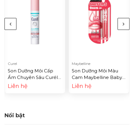
Curel
Maybelline
Son Dưỡng Môi Cấp
Son Dưỡng Môi Màu
Ẩm Chuyên Sâu Curél
Cam Maybelline Baby
Intensive Moisture Care
Lips Color Changing Lip
Liên hệ
Liên hệ
Moisture Lip Care
Balm - Peach Bloom
Cream - Có Màu (4.2g)
(1.7g)
Nổi bật