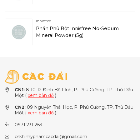
(100g)
Innisfree
Phấn Phủ Bột Innisfree No-Sebum
Mineral Powder (5g)
CN1:
8-10-12 Đinh Bộ Lĩnh, P. Phú Cường, TP. Thủ Dầu
Một (
xem bản đồ
)
CN2:
09 Nguyễn Thái Học, P. Phú Cường, TP. Thủ Dầu
Một (
xem bản đồ
)
0971 231 263
cskh.myphamcacdai@gmail.com