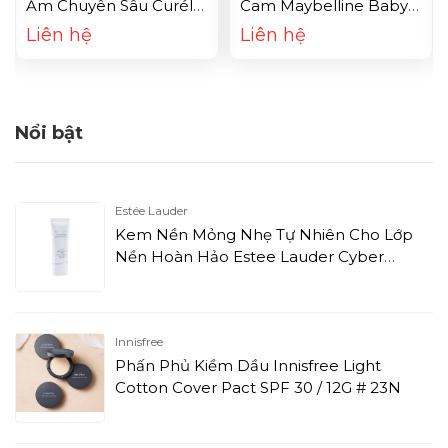
Ẩm Chuyên Sâu Curél
Cam Maybelline Baby
Intensive Moisture Care
Lips Color Changing Lip
Liên hệ
Liên hệ
Moisture Lip Care
Balm - Peach Bloom
Cream - Có Màu (4.2g)
(1.7g)
Nổi bật
Estée Lauder
Kem Nền Mỏng Nhẹ Tự Nhiên Cho Lớp
Nền Hoàn Hảo Estee Lauder Cyber
White Brilliant Perfection (30ml)
Innisfree
Phấn Phủ Kiềm Dầu Innisfree Light
Cotton Cover Pact SPF 30 / 12G # 23N