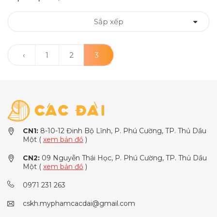
Sắp xếp
‹
1
2
3
CN1:
8-10-12 Đinh Bộ Lĩnh, P. Phú Cường, TP. Thủ Dầu
Một (
xem bản đồ
)
CN2:
09 Nguyễn Thái Học, P. Phú Cường, TP. Thủ Dầu
Một (
xem bản đồ
)
0971 231 263
cskh.myphamcacdai@gmail.com